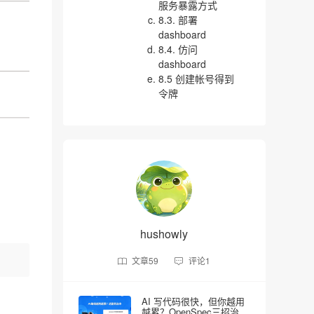
服务暴露方式
8.3. 部署
dashboard
8.4. 仿问
dashboard
8.5 创建帐号得到
令牌
hushowly
文章
59
评论
1
AI 写代码很快，但你越用
越累？OpenSpec三招治