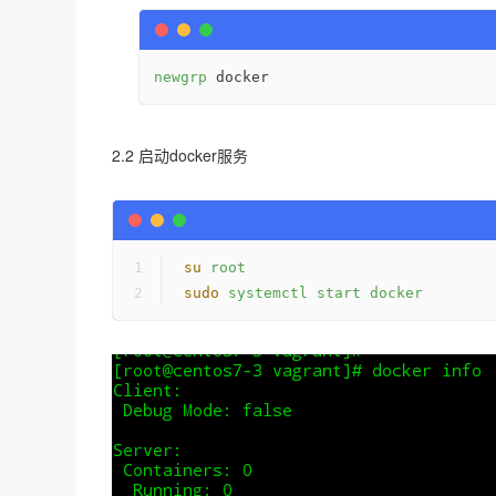
newgrp
 docker
2.2 启动docker服务
su
root
sudo
systemctl start docker