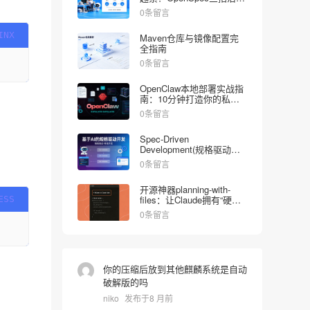
好”AI 失忆症”
0条留言
Maven仓库与镜像配置完
全指南
0条留言
OpenClaw本地部署实战指
南：10分钟打造你的私人
AI助手
0条留言
Spec-Driven
Development(规格驱动开
发)五步曲实战，终结Vibe
0条留言
Coding痛点
开源神器planning-with-
files：让Claude拥有“硬盘
记忆”，复杂任务不跑偏
0条留言
你的压缩后放到其他麒麟系统是自动
破解版的吗
niko
发布于8 月前