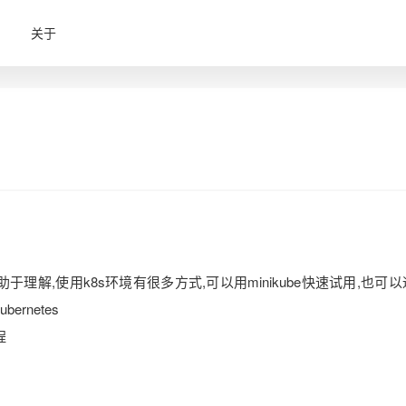
关于
有助于理解,使用k8s环境有很多方式,可以用minikube快速试用,也可
bernetes
程