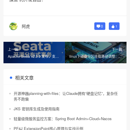
阿虎
0
1
上一篇
下一篇
Apache Seata v2.3.0 发布，支持
linux下磁盘分区挂载路径调整：从
Saga 注解模式
UUID目录到自定义目录
相关文章
开源神器planning-with-files：让Claude拥有“硬盘记忆”，复杂任
务不跑偏
JKS 密钥库生成及使用指南
轻量级微服务监控方案：Spring Boot Admin+Cloud+Nacos
PF4J ExtensionPoint核心原理与实战示例