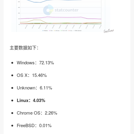
主要数据如下：
Windows：72.13%
OS X：15.46%
Unknown：6.11%
Linux：4.03%
Chrome OS：2.26%
FreeBSD：0.01%