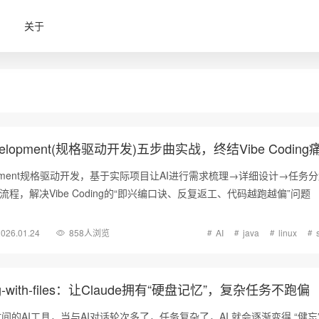
关于
 Development(规格驱动开发)五步曲实战，终结Vibe Coding
Development规格驱动开发，基于实际项目让AI进行需求梳理→详细设计→任务
ing流程，解决Vibe Coding的“即兴编口诀、反复返工、代码越跑越偏”问题
2026.01.24
858人浏览
AI
java
linux
g-with-files：让Claude拥有“硬盘记忆”，复杂任务不跑偏
的AI工具，当与AI对话轮次多了，任务复杂了，AI 就会逐渐变得 “健忘