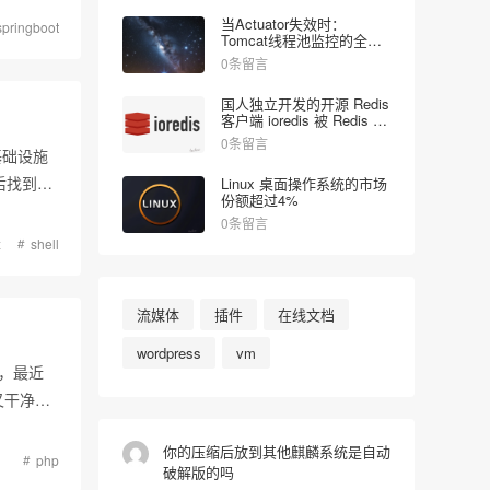
当Actuator失效时：
springboot
Tomcat线程池监控的全面
解决方案
0条留言
国人独立开发的开源 Redis
客户端 ioredis 被 Redis 公
司收购
0条留言
基础设施
后找到了
Linux 桌面操作系统的市场
份额超过4%
0条留言
x
shell
流媒体
插件
在线文档
wordpress
vm
，最近
又干净，
用php-
你的压缩后放到其他麒麟系统是自动
php
破解版的吗