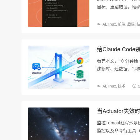
目标、重蹈错误，堆
AI
,
linux
,
前端
,
后端
,
给Claude Code
看完本文，10 分钟给 C
建新库、迁数据、写稿
AI
,
linux
,
技术
当Actuator
监控Tomcat线程池是确保
监控以及命令行工具（如
的情况下，也能通过