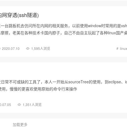
内网穿透(ssh隧道)
台跳板机去仿问所在内网的相关服务，以前使用window时常用的是xshe
摩擦，老美在各种技术卡国内脖子，自己不由自主玩起了各种linux国产
x版本，所以捣鼓起内网穿透相关技术来
2020.07.10
1,595人浏览
linu
日常不可或缺的工具了，本人一开始从sourceTree的使用，到eclipse、i
git使用，慢慢的更喜欢使用原始的命令行来操作
0.07.05
1,351人浏览
加载更多