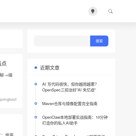
痛点
近期文章
分解→编
AI 写代码很快，但你越用越累？
OpenSpec三招治好”AI 失忆症”
springboot
Maven仓库与镜像配置完全指南
OpenClaw本地部署实战指南：10分钟
打造你的私人AI助手
”：偏离