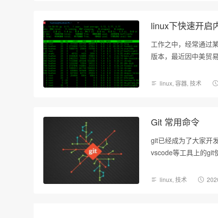
linux下快速开启
工作之中，经常通过某一
版本，最近因中美贸易
xshell没有linu
linux
,
容器
,
技术
Git 常用命令
git已经成为了大家开发
vscode等工具上的
linux
,
技术
202