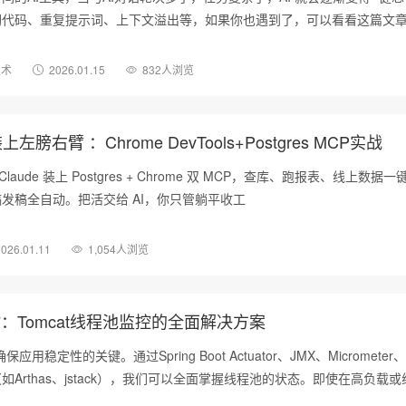
砌代码、重复提示词、上下文溢出等，如果你也遇到了，可以看看这篇文
技术
2026.01.15
832人浏览
装上左膀右臂 ：Chrome DevTools+Postgres MCP实战
laude 装上 Postgres + Chrome 双 MCP，查库、跑报表、线上数据
发稿全自动。把活交给 AI，你只管躺平收工
2026.01.11
1,054人浏览
失效时：Tomcat线程池监控的全面解决方案
应用稳定性的关键。通过Spring Boot Actuator、JMX、Micromete
Arthas、jstack），我们可以全面掌握线程池的状态。即使在高负载
后台或命令行方式获取监控数据，及时发现问题并优化性能。